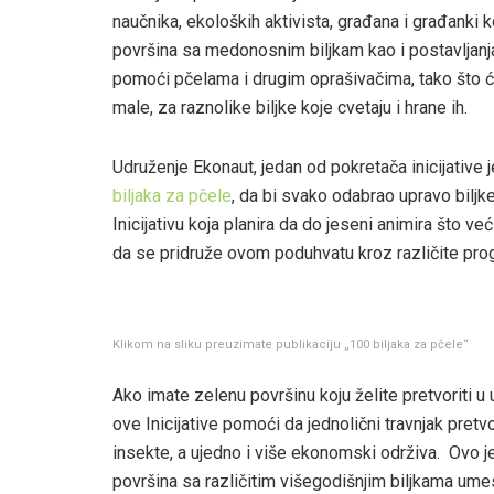
naučnika, ekoloških aktivista, građana i građanki
površina sa medonosnim biljkam kao i postavljanja 
pomoći pčelama i drugim oprašivačima, tako što će
male, za raznolike biljke koje cvetaju i hrane ih.
Udruženje Ekonaut, jedan od pokretača inicijative 
biljaka za pčele
, da bi svako odabrao upravo biljk
Inicijativu koja planira da do jeseni animira što veći
da se pridruže ovom poduhvatu kroz različite prog
Klikom na sliku preuzimate publikaciju „100 biljaka za pčele“
Ako imate zelenu površinu koju želite pretvoriti u
ove Inicijative pomoći da jednolični travnjak pretvo
insekte, a ujedno i više ekonomski održiva. Ovo je
površina sa različitim višegodišnjim biljkama umes