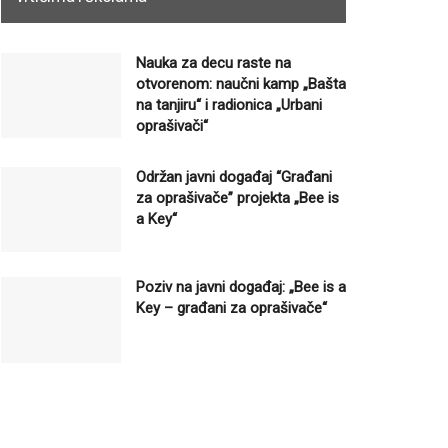
Nauka za decu raste na
otvorenom: naučni kamp „Bašta
na tanjiru“ i radionica „Urbani
oprašivači“
Održan javni događaj “Građani
za oprašivače” projekta „Bee is
a Key“
Poziv na javni događaj: „Bee is a
Key – građani za oprašivače“