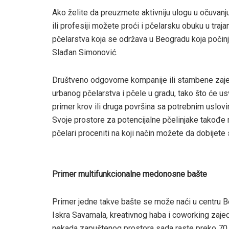
Ako želite da preuzmete aktivniju ulogu u očuvanju 
ili profesiji možete proći i pčelarsku obuku u tr
pčelarstva koja se održava u Beogradu koja počinj
Slađan Simonović.
Društveno odgovorne kompanije ili stambene zaj
urbanog pčelarstva i pčele u gradu, tako što će u
primer krov ili druga površina sa potrebnim uslovi
Svoje prostore za potencijalne pčelinjake takođe mo
pčelari proceniti na koji način možete da dobijete 
Primer multifunkcionalne medonosne bašte
Primer jedne takve bašte se može naći u centru Be
Iskra Savamala, kreativnog haba i coworking zaj
nekada zapuštenog prostora sada raste preko 70 raz