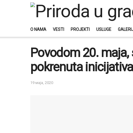
O NAMA
VESTI
PROJEKTI
USLUGE
GALERI
Povodom 20. maja, 
pokrenuta inicijati
19 маја, 2020