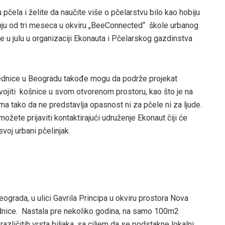
pčela i želite da naučite više o pčelarstvu bilo kao hobiju
ajanju od tri meseca u okviru „BeeConnected“ škole urbanog
e u julu u organizaciji Ekonauta i Pčelarskog gazdinstva
ednice u Beogradu takođe mogu da podrže projekat
svojiti košnice u svom otvorenom prostoru, kao što je na
ma tako da ne predstavlja opasnost ni za pčele ni za ljude.
žete prijaviti kontaktirajući udruženje Ekonaut čiji će
svoj urbani pčelinjak.
ograda, u ulici Gavrila Principa u okviru prostora Nova
ednice. Nastala pre nekoliko godina, na samo 100m2
ličitih vrsta biljaka, sa ciljem da se podstakne lokalni