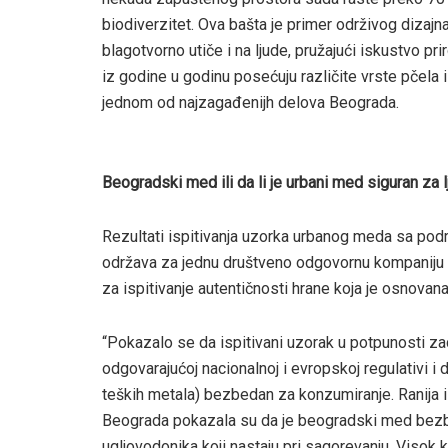
biodiverzitet. Ova bašta je primer održivog dizajn
blagotvorno utiče i na ljude, pružajući iskustvo prir
iz godine u godinu posećuju različite vrste pčela i
jednom od najzagađenijh delova Beograda.
Beogradski med ili da li je urbani med siguran za
Rezultati ispitivanja uzorka urbanog meda sa podr
održava za jednu društveno odgovornu kompaniju s
za ispitivanje autentičnosti hrane koja je osnova
“Pokazalo se da ispitivani uzorak u potpunosti z
odgovarajućoj nacionalnoj i evropskoj regulativi i
teških metala) bezbedan za konzumiranje. Ranija 
Beograda pokazala su da je beogradski med bezbe
uglјovodonika koji nastaju pri sagorevanju. Visok 