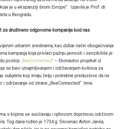
je je u ekspanziji širom Evrope”. Izjavila je Prof. dr
teta u Beogradu.
 PR za društveno odgovorne kompanije kod nas
vijenim urbanim sredinama, kao dobar način obogaćivanja
rna kampanja koja privlači pažnju javnosti i senzibiliše je
du postoji
„BeeConnected“
– Ekonautov projekat iz
ja se bavi iznajmljivanjem i održavanjem košnica za
e subjekte koji imaju želju i potrebne preduslove da na
ć i održavanje od strane „BeeConnected“ tima.
jama s kojima se suočavaju i njihovom doprinosu održivom
ela. Tog dana rođen je 1734.g. Slovenac Anton Janša,