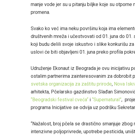
manje vode jer su u pitanju biljke koje su otporne
promena.
Svako ko već ima neku površinu koja ima elemente
društvenih mreža i učestvovati od 01. juna do 0
koji budu delili svoje iskustvo i slike konkurišu 
uslovi će biti objavljeni 01. juna preko profila po
Udruženje Ekonaut iz Beograda je ovu inicijativu p
ostalim partnerima zainteresovanim za dobrobit pč
svetska organizacija za zaštitu prirode
,
Nova Iskra
arhitekta, Pčelarsko gazdinstvo Slađan Simonović
“Beogradski festival cveća“
i
“Supernatural”
, proj
programa Inicijative se odvija uz podršku Sekretar
“Nažalost, broj pčela se drastično smanjuje zbog r
intenzivne poljoprivrede, upotrebe pesticida, uniš