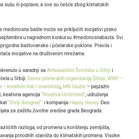
 na sušu ili poplave, a sve su češće zbog klimatskih
 medonosne bašte može se priključiti inicijativi preko
1. septembra u nagradnom konkursu #medonosnabasta. Svi
za prigodne baštovanske i pčelarske poklone. Pravila i
kretača inicijative na društvenim mrežama.
okrenulo u saradnji sa
Ambasadom Švedske u Srbiji
i
ela u Srbiji:
Savez pčelarskih organizacija Srbije,
WWF –
 – kreativni hub i coworking
,
MN Studio
– pejzažni
, keativna agencija
“Kreativa Unilimited”
, udruženja
ekat
“Divlji Beograd”
i kompanija
Happy Honey.
Deo
ijata za zaštitu životne sredine grada Beograda.
azličitih razloga, od promena u korištenju zemljišta,
tavanja prirodnih staništa do klimatskih promena. Visoke