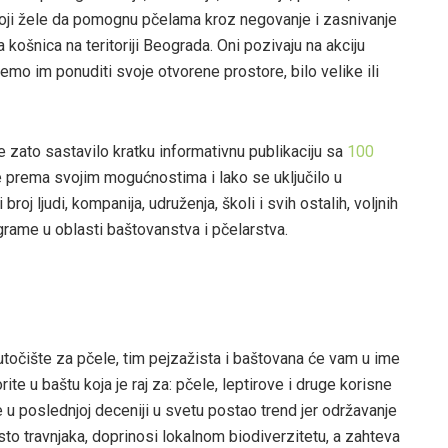
 koji žele da pomognu pčelama kroz negovanje i zasnivanje
košnica na teritoriji Beograda. Oni pozivaju na akciju
mo im ponuditi svoje otvorene prostore, bilo velike ili
je zato sastavilo kratku informativnu publikaciju sa
100
e prema svojim mogućnostima i lako se uključilo u
 broj ljudi, kompanija, udruženja, školi i svih ostalih, voljnih
rame u oblasti baštovanstva i pčelarstva.
 utočište za pčele, tim pejzažista i baštovana će vam u ime
rite u baštu koja je raj za: pčele, leptirove i druge korisne
 u poslednjoj deceniji u svetu postao trend jer održavanje
to travnjaka, doprinosi lokalnom biodiverzitetu, a zahteva