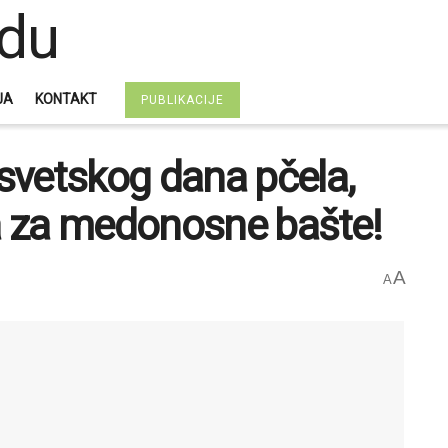
JA
KONTAKT
PUBLIKACIJE
svetskog dana pčela,
va za medonosne bašte!
A
A