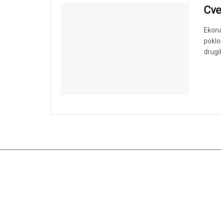
Cve
Ekona
poklo
drugi