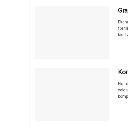
Gra
Ekona
formi
biodi
Kor
Ekona
volon
kompa