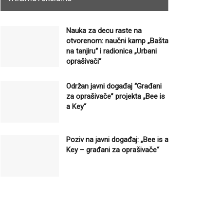
Nauka za decu raste na
otvorenom: naučni kamp „Bašta
na tanjiru“ i radionica „Urbani
oprašivači“
Održan javni događaj “Građani
za oprašivače” projekta „Bee is
a Key“
Poziv na javni događaj: „Bee is a
Key – građani za oprašivače“