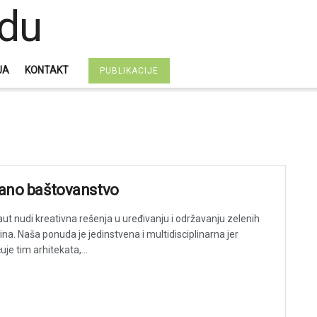
JA
KONTAKT
PUBLIKACIJE
ano baštovanstvo
ut nudi kreativna rešenja u uređivanju i održavanju zelenih
ina. Naša ponuda je jedinstvena i multidisciplinarna jer
uje tim arhitekata,...