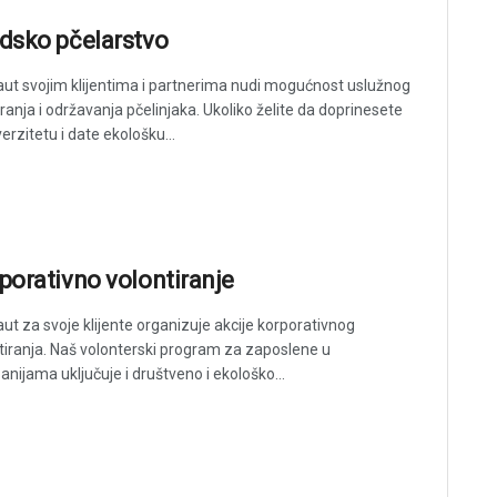
dsko pčelarstvo
ut svojim klijentima i partnerima nudi mogućnost uslužnog
ranja i održavanja pčelinjaka. Ukoliko želite da doprinesete
verzitetu i date ekološku...
porativno volontiranje
ut za svoje klijente organizuje akcije korporativnog
tiranja. Naš volonterski program za zaposlene u
nijama uključuje i društveno i ekološko...