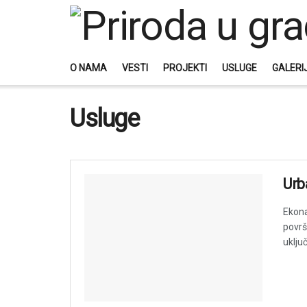
O NAMA
VESTI
PROJEKTI
USLUGE
GALERI
Usluge
Urb
Ekona
površ
uključ