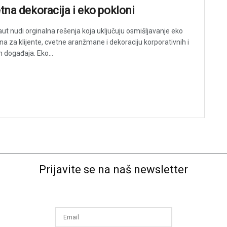
tna dekoracija i eko pokloni
ut nudi orginalna rešenja koja uključuju osmišljavanje eko
na za klijente, cvetne aranžmane i dekoraciju korporativnih i
h događaja. Eko...
Prijavite se na naš newsletter