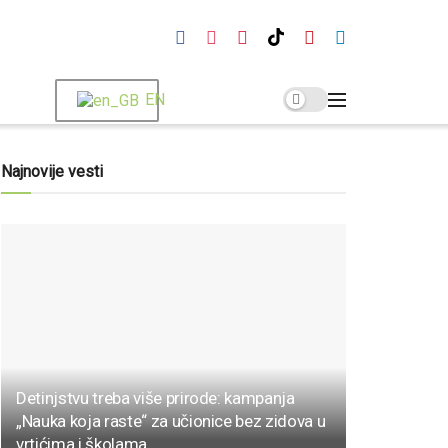
EN
Najnovije vesti
Detinjstvu treba više prirode: kampanja
„Nauka koja raste“ za učionice bez zidova u
vrtićima i školama