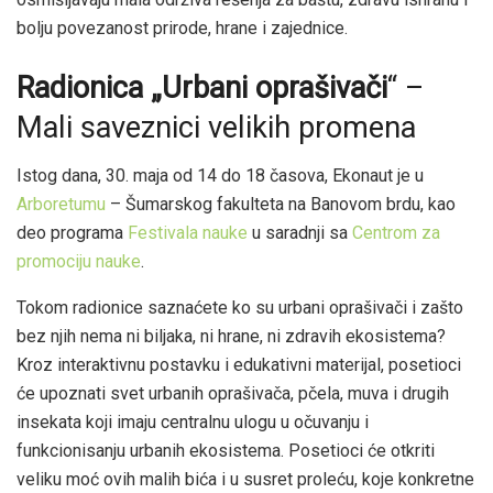
bolju povezanost prirode, hrane i zajednice.
Radionica „Urbani oprašivači
“ –
Mali saveznici velikih promena
Istog dana, 30. maja od 14 do 18 časova, Ekonaut je u
Arboretumu
– Šumarskog fakulteta na Banovom brdu, kao
deo programa
Festivala nauke
u saradnji sa
Centrom za
promociju nauke
.
Tokom radionice saznaćete ko su urbani oprašivači i zašto
bez njih nema ni biljaka, ni hrane, ni zdravih ekosistema?
Kroz interaktivnu postavku i edukativni materijal, posetioci
će upoznati svet urbanih oprašivača, pčela, muva i drugih
insekata koji imaju centralnu ulogu u očuvanju i
funkcionisanju urbanih ekosistema. Posetioci će otkriti
veliku moć ovih malih bića i u susret proleću, koje konkretne