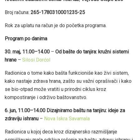
Broj računa:
265-1780310001235-25
Rok za uplatu na račun je do početka programa.
Program po danima
30. maj, 11.00–14.00
–
Od bašte do tanjira: kružni sistemi
hrane
–
Silosi Dorćol
Radionica o tome kako bašta funkcioniše kao živi sistem,
kako nastaje zdrava hrana, zašto su važni oprašivači i kako
se bio-otpad može vratiti u prirodni ciklus kroz
kompostiranje i održivo baštovanstvo.
6. jun, 11.00–14.00
Dizajniramo baštu na tanjiru: ideje za
zdraviju ishranu
–
Nova Iskra Savamala
Radionica u kojoj deca kroz dizajnersko razmišljanje
osmišljavaju mala održiva rešenja za baštu, zdravu ishranu i