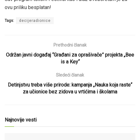
ovu priliku besplatan!
Tags:
decijeradionice
Prethodni članak
Održan javni događaj “Građani za oprašivače” projekta „Bee
is a Key“
Sledeći članak
Detinjstvu treba više prirode: kampanja „Nauka koja raste“
za učionice bez zidova u vrtićima i školama
Najnovije vesti