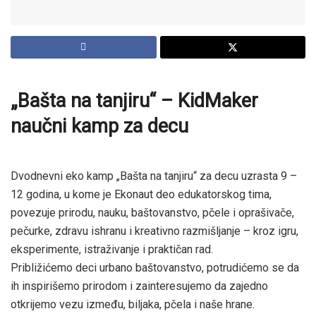
„Bašta na tanjiru“ – KidMaker
naučni kamp za decu
Dvodnevni eko kamp „Bašta na tanjiru“ za decu uzrasta 9 –
12 godina, u kome je Ekonaut deo edukatorskog tima,
povezuje prirodu, nauku, baštovanstvo, pčele i oprašivače,
pečurke, zdravu ishranu i kreativno razmišljanje – kroz igru,
eksperimente, istraživanje i praktičan rad.
Približićemo deci urbano baštovanstvo, potrudićemo se da
ih inspirišemo prirodom i zainteresujemo da zajedno
otkrijemo vezu između, biljaka, pčela i naše hrane.