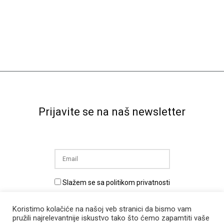
Prijavite se na naš newsletter
Slažem se sa politikom privatnosti
Prijava na newsletter
Koristimo kolačiće na našoj veb stranici da bismo vam
pružili najrelevantnije iskustvo tako što ćemo zapamtiti vaše