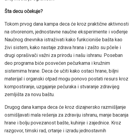
Šta decu očekuje?
Tokom prvog dana kampa deca će kroz praktične aktivnosti
na otvorenom, jednostavne naučne eksperimente i vođenje
Naučnog dnevnika istraživati kako funkcioniše bašta kao
živi sistem, kako nastaje zdrava hrana i zašto su pčele i
drugi oprašivači važni za prirodu i našu ishranu. Poseban
deo programa biće posvećen pečurkama i kružnim
sistemima hrane. Deca će učiti kako ostaci hrane, biljni
materijal i organski otpad mogu ponovo postati resurs kroz
kompostiranje, uzgajanje pečuraka i stvaranje zdravijeg
zemljišta za novu baštu.
Drugog dana kampa deca će kroz dizajnersko razmišljanje
osmišljavati mala rešenja za zdraviju ishranu, manje bacanja
hrane i bolju povezanost bašte, kuhinje i zajednice. Kroz
razgovor, timski rad, crtanje i izradu jednostavnih