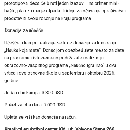
prototipova, deca će birati jedan izazov – na primer mini-
baštu, plan za manje otpada ili ideju za očuvanje oprašivača i
predstaviti svoje rešenje na kraju programa.
Donacija za učešće
Učešće u kampu realizuje se kroz donaciju za kampanju
„Nauka koja raste“. Donacijom obezbeđujete mesto za dete
na programu i istovremeno podržavate realizaciju
obrazovno-vaspitnog programa „Naučno igralište“ u dva
vrtića i dve osnovne škole u septembru i oktobru 2026.
godine.
Jedan dan kampa: 3.800 RSD
Paket za oba dana: 7.000 RSD
Uplata se vrši kao donacija na račun:
Kreativni edukativni centar KidHub
,
Vojvode Stepe 266