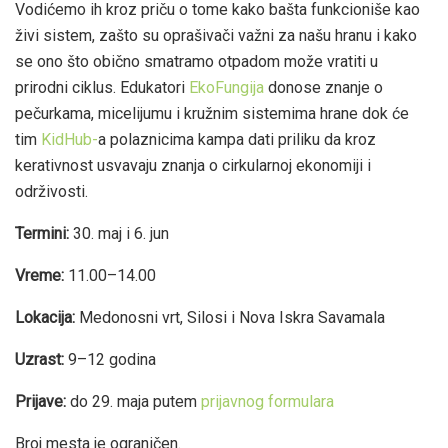
Vodićemo ih kroz priču o tome kako bašta funkcioniše kao
živi sistem, zašto su oprašivači važni za našu hranu i kako
se ono što obično smatramo otpadom može vratiti u
prirodni ciklus. Edukatori
EkoFungija
donose znanje o
pečurkama, micelijumu i kružnim sistemima hrane dok će
tim
KidHub-
a polaznicima kampa dati priliku da kroz
kerativnost usvavaju znanja o cirkularnoj ekonomiji i
održivosti.
Termini:
30. maj i 6. jun
Vreme:
11.00–14.00
Lokacija:
Medonosni vrt, Silosi i Nova Iskra Savamala
Uzrast:
9–12 godina
Prijave:
do 29. maja putem
prijavnog formulara
Broj mesta je ograničen.