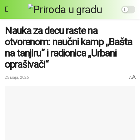
Nauka za decu raste na
otvorenom: naučni kamp „Bašta
na tanjiru“ i radionica „Urbani
oprašivači“
A
25 маја, 2026
A