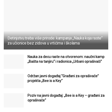
Detinjstvu treba više prirode: kampanja „Nauka koja raste“
za učionice bez zidova u vrtićima i školama
Nauka za decu raste na otvorenom: naučni kamp
„Bašta na tanjiru“ i radionica „Urbani oprašivači“
Održan javni događaj “Građani za oprašivače”
projekta „Bee is a Key“
Poziv na javni događaj: „Bee is a Key – građani za
oprašivače“