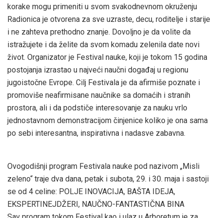
korake mogu primeniti u svom svakodnevnom okruženju
Radionica je otvorena za sve uzraste, decu, roditelje i starije
i ne zahteva prethodno znanje. Dovoljno je da volite da
istražujete i da želite da svom komadu zelenila date novi
život. Organizator je Festival nauke, koji je tokom 15 godina
postojanja izrastao u najveći naučni događaj u regionu
jugoistočne Evrope. Cilj Festivala je da afirmiše poznate i
promoviše neafirmisane naučnike sa domaćih i stranih
prostora, ali i da podstiče interesovanje za nauku vrlo
jednostavnom demonstracijom činjenice koliko je ona sama
po sebi interesantna, inspirativna i nadasve zabavna.
Ovogodišnji program Festivala nauke pod nazivom „Misli
zeleno“ traje dva dana, petak i subota, 29. i 30. maja i sastoji
se od 4 celine: POLJE INOVACIJA, BAŠTA IDEJA,
EKSPERTINEJDŽERI, NAUČNO-FANTASTIČNA BINA
Sav program tokom Festival kao i ulaz u Arboretum je za