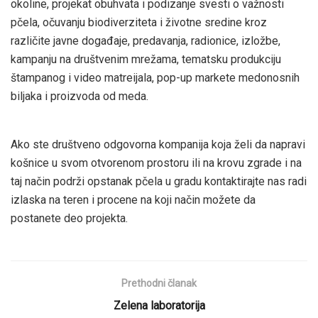
okoline, projekat obuhvata i podizanje svesti o važnosti
pčela, očuvanju biodiverziteta i životne sredine kroz
različite javne događaje, predavanja, radionice, izložbe,
kampanju na društvenim mrežama, tematsku produkciju
štampanog i video matreijala, pop-up markete medonosnih
biljaka i proizvoda od meda.
Ako ste društveno odgovorna kompanija koja želi da napravi
košnice u svom otvorenom prostoru ili na krovu zgrade i na
taj način podrži opstanak pčela u gradu kontaktirajte nas radi
izlaska na teren i procene na koji način možete da
postanete deo projekta.
Prethodni članak
Zelena laboratorija