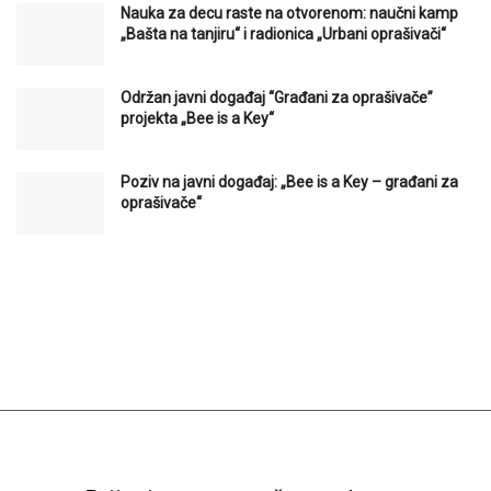
Nauka za decu raste na otvorenom: naučni kamp
„Bašta na tanjiru“ i radionica „Urbani oprašivači“
Održan javni događaj “Građani za oprašivače”
projekta „Bee is a Key“
Poziv na javni događaj: „Bee is a Key – građani za
oprašivače“