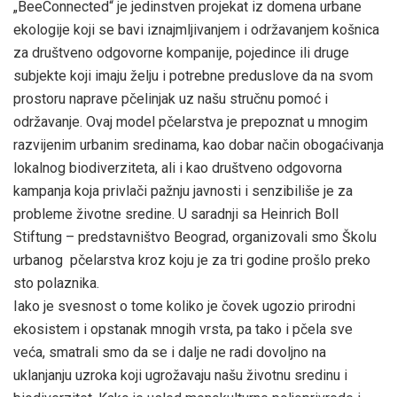
„BeeConnected“ je jedinstven projekat iz domena urbane
ekologije koji se bavi iznajmljivanjem i održavanjem košnica
za društveno odgovorne kompanije, pojedince ili druge
subjekte koji imaju želju i potrebne preduslove da na svom
prostoru naprave pčelinjak uz našu stručnu pomoć i
održavanje. Ovaj model pčelarstva je prepoznat u mnogim
razvijenim urbanim sredinama, kao dobar način obogaćivanja
lokalnog biodiverziteta, ali i kao društveno odgovorna
kampanja koja privlači pažnju javnosti i senzibiliše je za
probleme životne sredine. U saradnji sa Heinrich Boll
Stiftung – predstavništvo Beograd, organizovali smo Školu
urbanog pčelarstva kroz koju je za tri godine prošlo preko
sto polaznika.
Iako je svesnost o tome koliko je čovek ugozio prirodni
ekosistem i opstanak mnogih vrsta, pa tako i pčela sve
veća, smatrali smo da se i dalje ne radi dovoljno na
uklanjanju uzroka koji ugrožavaju našu životnu sredinu i