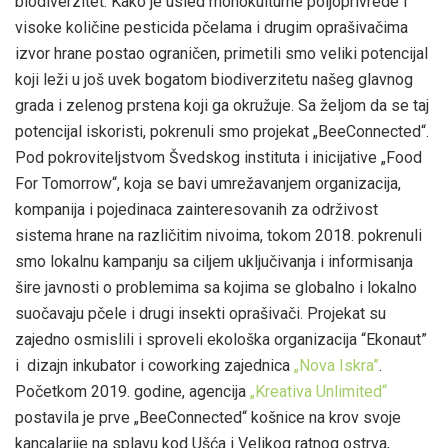
biodiverzitet. Kako je usled monokulturne poljoprivrede i
visoke količine pesticida pčelama i drugim oprašivačima
izvor hrane postao ograničen, primetili smo veliki potencijal
koji leži u još uvek bogatom biodiverzitetu našeg glavnog
grada i zelenog prstena koji ga okružuje. Sa željom da se taj
potencijal iskoristi, pokrenuli smo projekat „BeeConnected“.
Pod pokroviteljstvom Švedskog instituta i inicijative „Food
For Tomorrow“, koja se bavi umrežavanjem organizacija,
kompanija i pojedinaca zainteresovanih za održivost
sistema hrane na različitim nivoima, tokom 2018. pokrenuli
smo lokalnu kampanju sa ciljem uključivanja i informisanja
šire javnosti o problemima sa kojima se globalno i lokalno
suočavaju pčele i drugi insekti oprašivači. Projekat su
zajedno osmislili i sproveli ekološka organizacija “Ekonaut”
i dizajn inkubator i coworking zajednica
„Nova Iskra”
.
Početkom 2019. godine, agencija
„Kreativa Unlimited“
postavila je prve „BeeConnected“ košnice na krov svoje
kancalarije na splavu kod Ušća i Velikog ratnog ostrva,