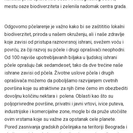
mestu oaze biodiverziteta i zelenila nadomak centra grada.
Odgovorno pčelarenje je važno kako bi se zaštititio lokalni
biodiverzitet, priroda u našem okruženju, ali i naše zdravlje
koje zavisi od pristupa raznovrsnoj ishrani, svežem voću i
povrću, za čiji razvoj su pčele i drugi oprašivači neophodni.
Od 100 najviše upotrebljavanih biljaka u ljudskoj ishrani
pčele oprašuju čak sedamdeset, tako da dve trećine naše
ishrane zavisi od pčela. Životne uslove pčela i drugih
oprašivača možemo da poboljšamo razvijanjem cvetnih
površina koje su atraktivne za njih čime ćemo im obezbediti
dovoljnu količinu nektara i polena. Oblasti kao što su
poljoprivredne površine, privatni i javni vrtovi, ivice puteva,
industrijske i komercijalne zone, mogle bi da pruže utočište
ovim vrstama koje su važne za opstanak cele planete.
Pored zasnivanja gradskih pčelinjaka na teritoriji Beograda i