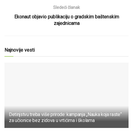
Sledeći članak
Ekonaut objavio publikaciju o gradskim baštenskim
zajednicama
Najnovije vesti
Detinjstvu treba više prirode: kampanja „Nauka koja raste“
za učionice bez zidova u vrtićima i školama