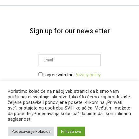
Sign up for our newsletter
I agree with the
Privacy policy
Prijava na newsletter
Koristimo kolačiće na našoj veb stranici da bismo vam
pružili najrelevantnije iskustvo tako što ćemo zapamtiti vaše
željene postavke i ponovljene posete. Klikom na „Prihvati
sve“, pristajete na upotrebu SVIH kolačića. Međutim, možete
da posetite „Podešavanja kolačića“ da biste dali kontrolisanu
saglasnost.
Podešavanje kolačića
Prihvati sve
ekonaut.org © 2024 All rights reserved.