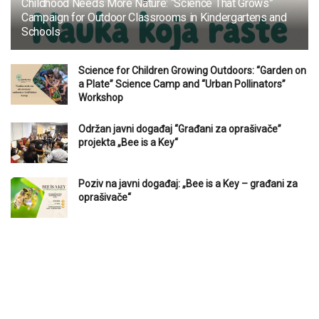
Childhood Needs More Nature: “Science That Grows”
Campaign for Outdoor Classrooms in Kindergartens and
Schools
Science for Children Growing Outdoors: “Garden on
a Plate” Science Camp and “Urban Pollinators”
Workshop
Održan javni događaj “Građani za oprašivače”
projekta „Bee is a Key“
Poziv na javni događaj: „Bee is a Key – građani za
oprašivače“