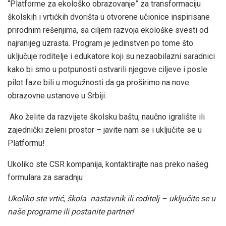
“Platforme za ekološko obrazovanje” za transformaciju
školskih i vrtićkih dvorišta u otvorene učionice inspirisane
prirodnim rešenjima, sa ciljem razvoja ekološke svesti od
najranijeg uzrasta. Program je jedinstven po tome što
uključuje roditelje i edukatore koji su nezaobilazni saradnici
kako bi smo u potpunosti ostvarili njegove ciljeve i posle
pilot faze bili u mogužnosti da ga proširimo na nove
obrazovne ustanove u Srbiji.
Ako želite da razvijete školsku baštu, naučno igralište ili
zajednički zeleni prostor – javite nam se i uključite se u
Platformu!
Ukoliko ste CSR kompanija, kontaktirajte nas preko našeg
formulara za saradnju
Ukoliko ste vrtić, škola nastavnik ili roditelj – uključite se u
naše programe ili postanite partner!