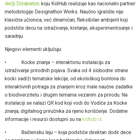
dečji Dizajnaton
,
koju KidHub realizuje kao nacionalni partner
metodologije Designathon Works. Naučno igralište nije
klasična učionica, već dinamičan, fleksibilan ambijent koji
podstiče decu na istraživanje, kretanje, eksperimentisanje i
saradnju.
Njegovi elementi uključuju:
• Kocke znanja – interaktivnu instalaciju za
istraživanje prirodnih pojava. Svaka od 4 slobodne strane
kocki sadrži tematske lekcije, od ekološkog bontona do
interaktivnih potraga za znanjem kroz male naučne zadatke
o biodiverzitetu i drugim temama vezanim za prirodu. Na
instalaciji se nalazi QR kod koji vodi do Vodiča za Kocke
znanja, digitalnog priručnika za njeno korišćenje. Dodatne
informacije i resursi dostupni su na
kidhub.rs
• Baštensku leju – koja podstiče direktan dodir dece