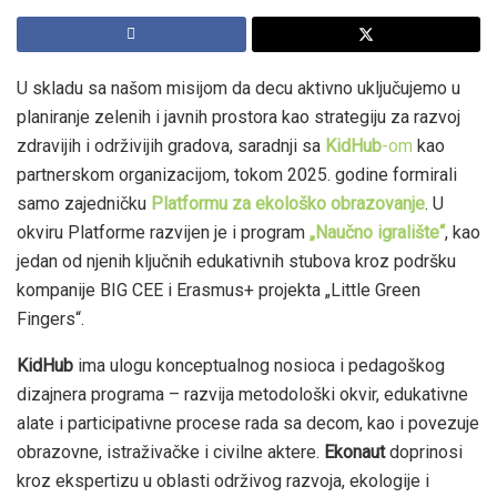
U skladu sa našom misijom da decu aktivno uključujemo u
planiranje zelenih i javnih prostora kao strategiju za razvoj
zdravijih i održivijih gradova, saradnji sa
KidHub
-om
kao
partnerskom organizacijom, tokom 2025. godine formirali
samo zajedničku
Platformu za ekološko obrazovanje
. U
okviru Platforme razvijen je i program
„Naučno igralište“
, kao
jedan od njenih ključnih edukativnih stubova kroz podršku
kompanije BIG CEE i Erasmus+ projekta „Little Green
Fingers“.
KidHub
ima ulogu konceptualnog nosioca i pedagoškog
dizajnera programa – razvija metodološki okvir, edukativne
alate i participativne procese rada sa decom, kao i povezuje
obrazovne, istraživačke i civilne aktere.
Ekonaut
doprinosi
kroz ekspertizu u oblasti održivog razvoja, ekologije i