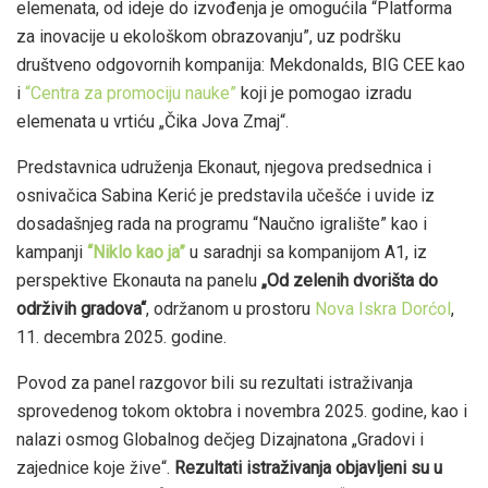
elemenata, od ideje do izvođenja je omogućila “Platforma
za inovacije u ekološkom obrazovanju”, uz podršku
društveno odgovornih kompanija: Mekdonalds, BIG CEE kao
i
“Centra za promociju nauke”
koji je pomogao izradu
elemenata u vrtiću „Čika Jova Zmaj“.
Predstavnica udruženja Ekonaut, njegova predsednica i
osnivačica Sabina Kerić je predstavila učešće i uvide iz
dosadašnjeg rada na programu “Naučno igralište” kao i
kampanji
“Niklo kao ja”
u saradnji sa kompanijom A1, iz
perspektive Ekonauta na panelu
„Od zelenih dvorišta do
održivih gradova“
, održanom u prostoru
Nova Iskra Dorćol
,
11. decembra 2025. godine.
Povod za panel razgovor bili su rezultati istraživanja
sprovedenog tokom oktobra i novembra 2025. godine, kao i
nalazi osmog Globalnog dečjeg Dizajnatona „Gradovi i
zajednice koje žive“.
Rezultati istraživanja objavljeni su u