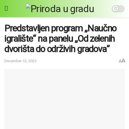
Predstavljen program „Naučno
igralište“ na panelu „Od zelenih
dvorišta do održivih gradova“
A
December 12, 2025
A