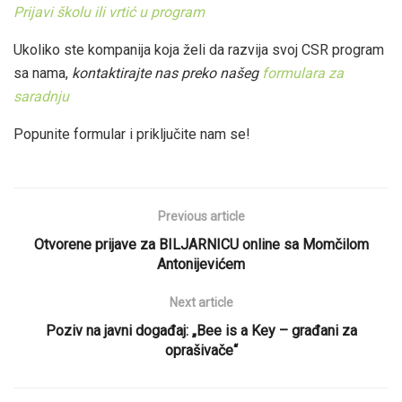
Prijavi školu ili vrtić u program
Ukoliko ste kompanija koja želi da razvija svoj CSR program
sa nama,
kontaktirajte nas preko našeg
formulara za
saradnju
Popunite formular i priključite nam se!
Previous article
Otvorene prijave za BILJARNICU online sa Momčilom
Antonijevićem
Next article
Poziv na javni događaj: „Bee is a Key – građani za
oprašivače“