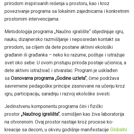
prirodom inspirisanih rešenja u prostoru, kao i kroz
povezivanje programa sa lokalnim zajednicama i konkretnim
prostornim intervencijama.
Metodologija programa „Naučno igralište“ objedinjuje igru,
nauku, dizajnersko razmišljanje i neposredan kontakt sa
prirodom, sa ciljem da dete postane aktivni ekološki
građanin ili građanka – neko ko razume, poštuje i istražuje
svet oko sebe. U ovom pristupu priroda postaje učionica, a
dete aktivni istraživač i stvaralac. Program je usklađen
sa
Osnovama programa „Godine uzleta“
, čime podržava
savremene pedagoške principe zasnovane na učenju kroz
igru, participaciju, saradnju i razvoj ekološke svesti.
Jedinstvenu komponentu programa čini i fizički
prostor
„Naučnog igrališta“
, osmišljen kao živa laboratorija
na otvorenom. Ovaj prostor nastaje kroz procese ko-
kreacije sa decom, u okviru godišnje manifestacije
Globalni