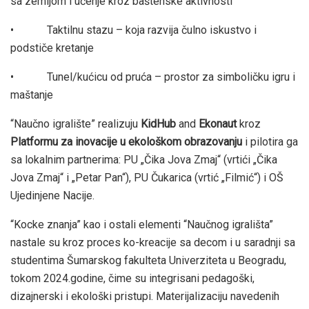
sa zemljom i učenje kroz baštenske aktivnosti
• Taktilnu stazu – koja razvija čulno iskustvo i
podstiče kretanje
• Tunel/kućicu od pruća – prostor za simboličku igru i
maštanje
“Naučno igralište” realizuju
KidHub
and
Ekonaut
kroz
Platformu za inovacije u ekološkom obrazovanju
i pilotira ga
sa lokalnim partnerima: PU „Čika Jova Zmaj“ (vrtići „Čika
Jova Zmaj“ i „Petar Pan“), PU Čukarica (vrtić „Filmić“) i OŠ
Ujedinjene Nacije.
“Kocke znanja” kao i ostali elementi “Naučnog igrališta”
nastale su kroz proces ko-kreacije sa decom i u saradnji sa
studentima Šumarskog fakulteta Univerziteta u Beogradu,
tokom 2024.godine, čime su integrisani pedagoški,
dizajnerski i ekološki pristupi. Materijalizaciju navedenih