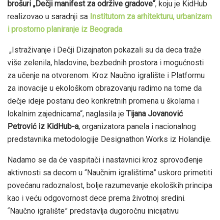
brošuri „Dečji manifest za održive gradove“
, koju je KidHub
realizovao u saradnji sa
Institutom za arhitekturu, urbanizam
i prostorno planiranje iz Beograda
.
„Istraživanje i Dečji Dizajnaton pokazali su da deca traže
više zelenila, hladovine, bezbednih prostora i mogućnosti
za učenje na otvorenom. Kroz Naučno igralište i Platformu
za inovacije u ekološkom obrazovanju radimo na tome da
dečje ideje postanu deo konkretnih promena u školama i
lokalnim zajednicama“, naglasila je
Tijana Jovanović
Petrović iz KidHub-a
, organizatora panela i nacionalnog
predstavnika metodologije Designathon Works iz Holandije.
Nadamo se da će vaspitači i nastavnici kroz sprovođenje
aktivnosti sa decom u “Naučnim igralištima” uskoro primetiti
povećanu radoznalost, bolje razumevanje ekoloških principa
kao i veću odgovornost dece prema životnoj sredini.
“Naučno igralište” predstavlja dugoročnu inicijativu