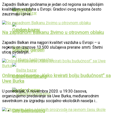
Zapadni Balkan godinama je jedan od regiona sa najlošijim
kvalitetom vazduha u Evropi. Gradovi ovog regiona često
Green lab
zauzimaju i prva...
Garden bazar
Na zapadnom Balkanu živimo u otrovnom oblaku
Zapadni Balkan ima najgori kvalitet vazduha u Evropi – u
Services
regionu on izazove 13.500 slučajeva prerane smrti. Štetni
Sensory garden
uticaj ovdašnjih...
Online predavanje „Kako kreirati bolju budućnost“ sa
Urban Gardening
Uwe Burka
Garden bazar
U ponedelјak, 9. novembra 2020. u 19:30 časova,
organizujemo predavanje sa Uwe Burka, međunarodnim
savetnikom za izgradnju socijalno-ekoloških naselјa i...
City beekeeping
Services