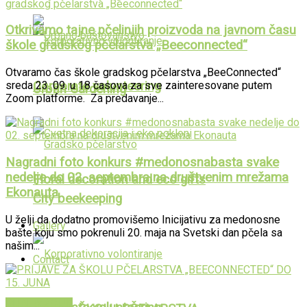
Otkrivamo tajne pčelinjih proizvoda na javnom času
škole gradskog pčelarstva „Beeconnected“
Otvaramo čas škole gradskog pčelarstva „BeeConnected“
sreda 23. 09. u 18 časova za sve zainteresovane putem
Corporate volunteering
Urban Gardening
Zoom platforme. Za predavanje...
Nagradni foto konkurs #medonosnabasta svake
nedelje do 02. septembra na društvenim mrežama
Floral decoration and eco gifts
Ekonauta
City beekeeping
U želji da dodatno promovišemo Inicijativu za medonosne
Gallery
bašte koju smo pokrenuli 20. maja na Svetski dan pčela sa
našim...
Contact
PUBLIKACIJE