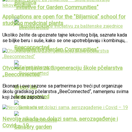
Biljarnica
"Initiative for Garden Communities"
Applications are open for the "Biljarnica" school for
studying medicinal plants
Ukoliko želite da upoznate tajne lekovitog bilja, saznate kada
se biljke beru i suše, kako se one upotrebljavaju i kombinuju,...
Beeconnected
"Initiative for Garden Communities"
Otvorene prijave za 3. generaciju škole pčelarstva
„Beeconnected“
Ekonaut i ove sezone sa partnerima po treći put organizuje
Green lab
školu gradskog pčelarstva „BeeConnected“, namenjenu svima
Beeconnected
koji žele da započnu...
Nevolja nikada ne dolazi sama, aerozagađenje i
Covid – 19
Sensory garden