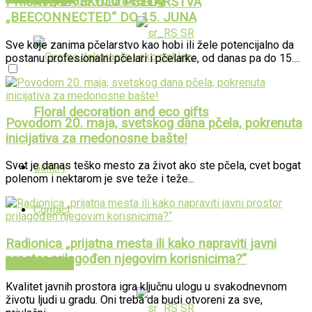
Corporate volunteering
PRIJAVE ZA ŠKOLU PČELARSTVA
„BEECONNECTED“ DO 15. JUNA
SR
Sve koje zanima pčelarstvo kao hobi ili žele potencijalno da
postanu profesionalni pčelari i pčelarke, od danas pa do 15....
Floral decoration and eco gifts
Povodom 20. maja, svetskog dana pčela, pokrenuta
inicijativa za medonosne bašte!
Svet je danas teško mesto za život ako ste pčela, cvet bogat
Gallery
polenom i nektarom je sve teže i teže...
Contact
Radionica „prijatna mesta ili kako napraviti javni
prostor prilagođen njegovim korisnicima?“
PUBLIKACIJE
Kvalitet javnih prostora igra ključnu ulogu u svakodnevnom
životu ljudi u gradu. Oni treba da budi otvoreni za sve,
SR