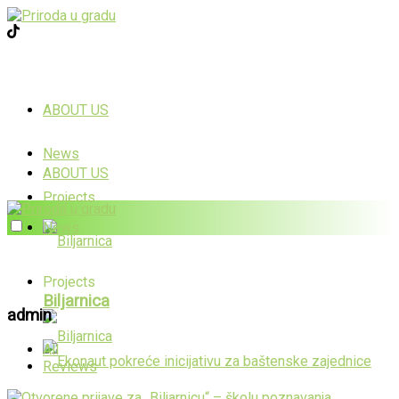
ABOUT US
News
ABOUT US
Projects
News
Projects
Biljarnica
admin
All
Reviews