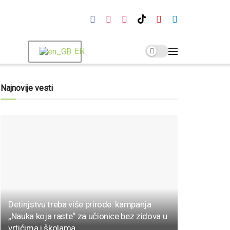
EN
Najnovije vesti
Detinjstvu treba više prirode: kampanja
„Nauka koja raste“ za učionice bez zidova u
vrtićima i školama