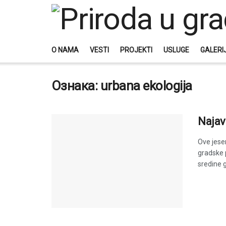
O NAMA
VESTI
PROJEKTI
USLUGE
GALERI
Ознака:
urbana ekologija
Najav
Ove jese
gradske 
sredine g