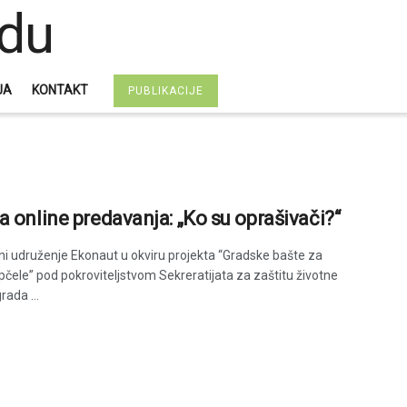
JA
KONTAKT
PUBLIKACIJE
a online predavanja: „Ko su oprašivači?“
ni udruženje Ekonaut u okviru projekta “Gradske bašte za
pčele” pod pokroviteljstvom Sekreratijata za zaštitu životne
rada ...