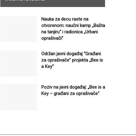
Nauka za decu raste na
otvorenom: naučni kamp „Bašta
na tanjiru“ i radionica „Urbani
oprašivači“
Održan javni događaj “Građani
za oprašivače” projekta „Bee is
a Key“
Poziv na javni događaj: „Bee is a
Key – građani za oprašivače“