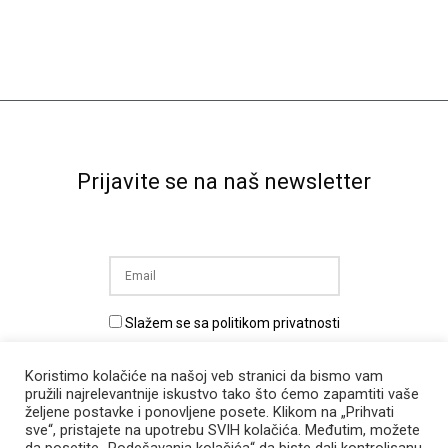
Prijavite se na naš newsletter
Slažem se sa politikom privatnosti
Prijava na newsletter
Koristimo kolačiće na našoj veb stranici da bismo vam
pružili najrelevantnije iskustvo tako što ćemo zapamtiti vaše
željene postavke i ponovljene posete. Klikom na „Prihvati
sve“, pristajete na upotrebu SVIH kolačića. Međutim, možete