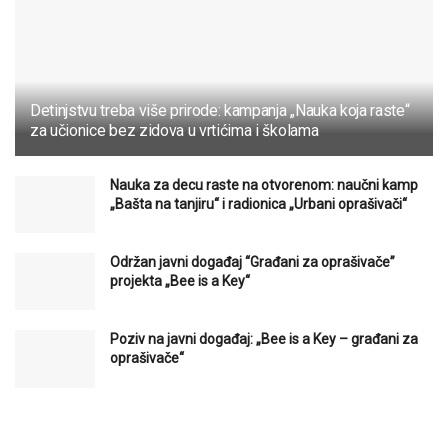
Detinjstvu treba više prirode: kampanja „Nauka koja raste“
za učionice bez zidova u vrtićima i školama
Nauka za decu raste na otvorenom: naučni kamp
„Bašta na tanjiru“ i radionica „Urbani oprašivači“
Održan javni događaj “Građani za oprašivače”
projekta „Bee is a Key“
Poziv na javni događaj: „Bee is a Key – građani za
oprašivače“