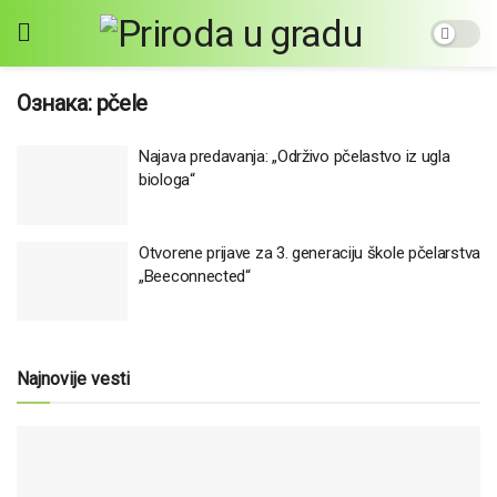
Ознака:
pčele
Najava predavanja: „Održivo pčelastvo iz ugla
biologa“
Otvorene prijave za 3. generaciju škole pčelarstva
„Beeconnected“
Najnovije vesti