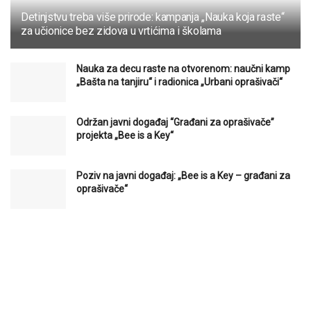
Detinjstvu treba više prirode: kampanja „Nauka koja raste“
za učionice bez zidova u vrtićima i školama
Nauka za decu raste na otvorenom: naučni kamp
„Bašta na tanjiru“ i radionica „Urbani oprašivači“
Održan javni događaj “Građani za oprašivače”
projekta „Bee is a Key“
Poziv na javni događaj: „Bee is a Key – građani za
oprašivače“