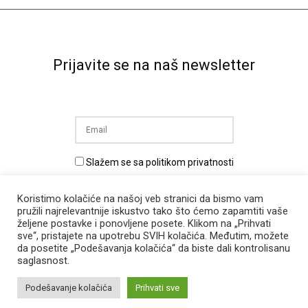
Prijavite se na naš newsletter
Slažem se sa politikom privatnosti
Prijava na newsletter
Koristimo kolačiće na našoj veb stranici da bismo vam
pružili najrelevantnije iskustvo tako što ćemo zapamtiti vaše
željene postavke i ponovljene posete. Klikom na „Prihvati
sve“, pristajete na upotrebu SVIH kolačića. Međutim, možete
da posetite „Podešavanja kolačića“ da biste dali kontrolisanu
saglasnost.
Podešavanje kolačića
Prihvati sve
ekonaut.org - Sva prava zadržana © 2024