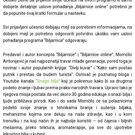
dobijete detaljnije uslove pohađanja „Biljarnice online“ potrebno je
da popunite ovaj kratki formular u nastavku.
Svi prijavljeni učesnici dobijaju mejl sa potrebnim informacijama, na
dobijeni mejl je potrebno odgovoriti potvrdno ukoliko vam uslovi
pohađanja programa “Biljarnica” odgovaraju.
Predavač i autor koncepta “Biljarnice” i “Biljarnice online”, Momčilo
Antonijević je naš najpoznatiji travar mlađe generacije, pored toga je
novinar i autor popularnih knjiga: “Divlji kuvar” i “Kako sam postao
putnik i prestao da budem turista”. Osnivač je poznatog bloga i
Youtube kanala
“Snaga bilja”
koji je pokrenuo kako bi sa drugima
podelio znanje i ljubav prema praksi narodnih travara. Upravo tako je
njegova misija postala da već skoro 30 godina edukuje o snazi bilja i
ljude približava prirodi. Kao i do sada Momčilo će sa polaznicima
podeliti svoje znanje o tehnikama branja i sušenja biljaka,
mehanizme kojima one deluju na naše zdravlje, kao i u kom
trenutku i na koji način ih je najbolje koristiti – od čajeva i biljnih
mešavina, preko tinktura, aromaterapije, pa sve do upotrebe
lekovitog bilja u kuhinji.