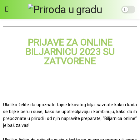
PRIJAVE ZA ONLINE
BILJARNICU 2023 SU
ZATVORENE
Ukoliko želite da upoznate tajne lekovitog bilja, saznate kako i kada
se biljke beru i suše, kako se upotrebljavaju i kombinuju, kako da ih
prepoznate u prirodi i od njih napravite preparate, “Biljarnica online”
je baš za vas!
Ukoliko želite da prijavite svoje učešće na ovom programu ili samo